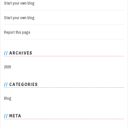
Start your own blog
Start your own blog
Report this page
ARCHIVES
2026
CATEGORIES
Blog
META